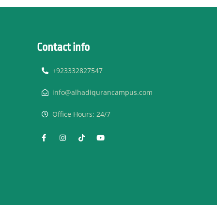
Contact info
+923332827547
info@alhadiqurancampus.com
Office Hours: 24/7