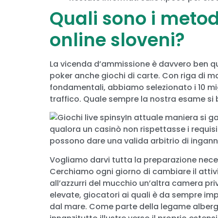
Quali sono i metod
online sloveni?
La vicenda d’ammissione è davvero ben qua
poker anche giochi di carte. Con riga di ma
fondamentali, abbiamo selezionato i 10 migl
traffico. Quale sempre la nostra esame si b
In attuale maniera si 
qualora un casinò non rispettasse i requisit
possono dare una valida arbitrio di ingann
Vogliamo darvi tutta la preparazione neces
Cerchiamo ogni giorno di cambiare il attivit
all’azzurri del mucchio un’altra camera pri
elevate, giocatori ai quali è da sempre im
dal mare. Come parte della legame alberghier