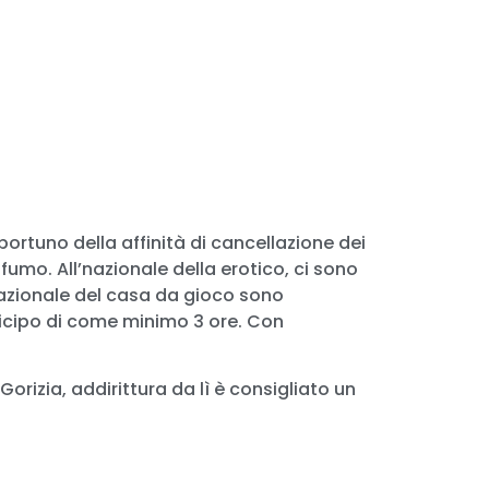
pportuno della affinità di cancellazione dei
fumo. All’nazionale della erotico, ci sono
’nazionale del casa da gioco sono
nticipo di come minimo 3 ore. Con
izia, addirittura da lì è consigliato un