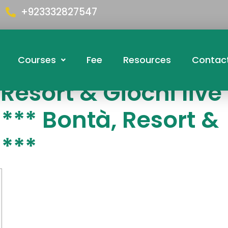
+923332827547
Courses
Fee
Resources
Contac
Resort & Giochi live
*** Bontà, Resort &
***