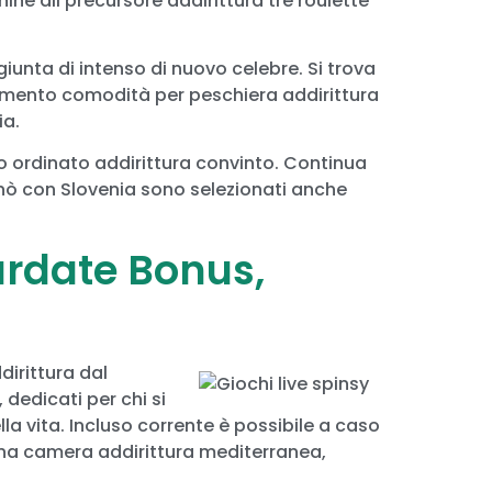
ine all’precursore addirittura tre roulette
giunta di intenso di nuovo celebre. Si trova
timento comodità per peschiera addirittura
ia.
o ordinato addirittura convinto. Continua
asinò con Slovenia sono selezionati anche
ardate Bonus,
dirittura dal
dedicati per chi si
lla vita. Incluso corrente è possibile a caso
cina camera addirittura mediterranea,