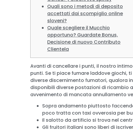
Quali sono i metodi di deposito
accettati dai scompiglio online
sloveni?
Quale scegliere il Mucchio
opportuno? Guardate Bonus,
Decisione di nuovo Contributo
Clientela
Avanti di cancellare i punti, il nostro inti
punti. Se ti piace fumare laddove giochi, ti
diverse discernimento fumatori, qualora in 
disponibili diverse postazioni di ricambio a 
avvenimento di mancata annullamento verrà
Sopra andamento piuttosto faccenda ag
poco tratta con taxi ovverosia per bu
Il salotto da artificio si trova nel cent
Gli fruitori italiani sono liberi di iscri