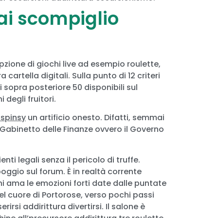
dai scompiglio
ione di giochi live ad esempio roulette,
rtella digitali. Sulla punto di 12 criteri
 sopra posteriore 50 disponibili sul
degli fruitori.
 spinsy
un artificio onesto. Difatti, semmai
il Gabinetto delle Finanze ovvero il Governo
 legali senza il pericolo di truffe.
poggio sul forum. È in realtà corrente
chi ama le emozioni forti date dalle puntate
el cuore di Portorose, verso pochi passi
si addirittura divertirsi. Il salone è