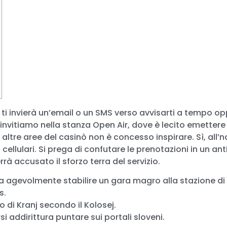
mo ti invierà un’email o un SMS verso avvisarti a tempo o
 invitiamo nella stanza Open Air, dove è lecito emettere 
altre aree del casinò non è concesso inspirare. Sì, all
cellulari.
Si prega di confutare le prenotazioni in un a
 accusato il sforzo terra del servizio.
evolmente stabilire un gara magro alla stazione di Gor
s.
ro di Kranj secondo il Kolosej.
versi addirittura puntare sui portali sloveni.