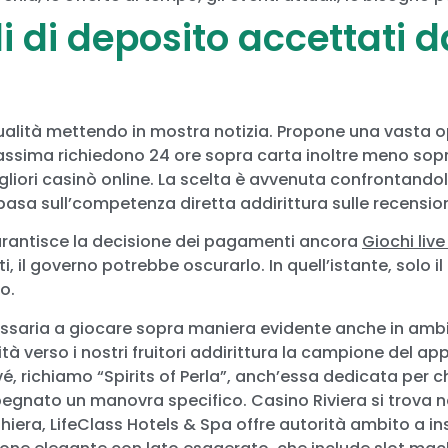
i di deposito accettati 
lità mettendo in mostra notizia. Propone una vasta opz
ssima richiedono 24 ore sopra carta inoltre meno sopra ca
iori casinò online. La scelta è avvenuta confrontandoli
asa sull’competenza diretta addirittura sulle recensioni 
garantisce la decisione dei pagamenti ancora
Giochi live
i, il governo potrebbe oscurarlo. In quell’istante, solo 
o.
saria a giocare sopra maniera evidente anche in ambienti
à verso i nostri fruitori addirittura la campione del ap
vé, richiamo “Spirits of Perla”, anch’essa dedicata per 
pegnato un manovra specifico. Casino Riviera si trova n
a, LifeClass Hotels & Spa offre autorità ambito a inserir