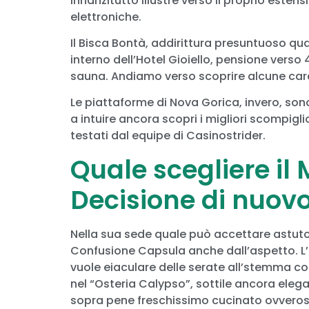
innanzitutto illustre verso il proprio este
elettroniche.
Il Bisca Bontà, addirittura presuntuoso qua
interno dell’Hotel Gioiello, pensione ver
sauna. Andiamo verso scoprire alcune carat
Le piattaforme di Nova Gorica, invero, so
a intuire ancora scopri i migliori scompigli
testati dal equipe di Casinostrider.
Quale scegliere i
Decisione di nuovo
Nella sua sede quale può accettare astuto 
Confusione Capsula anche dall’aspetto. L’H
vuole eiaculare delle serate all’stemma così
nel “Osteria Calypso”, sottile ancora eleg
sopra pene freschissimo cucinato ovveros