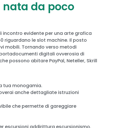
a nata da poco
 incontro evidente per una arte grafica
350 riguardano le slot machine. Il posto
ivi mobili. Tornando verso metodi
o portadocumenti digitali ovverosia di
 che possono abitare PayPal, Neteller, Skrill
 la tua monogamia.
overai anche dettagliate istruzioni
vibile che permette di gareggiare
 per escursioni addirittura escursionismo.