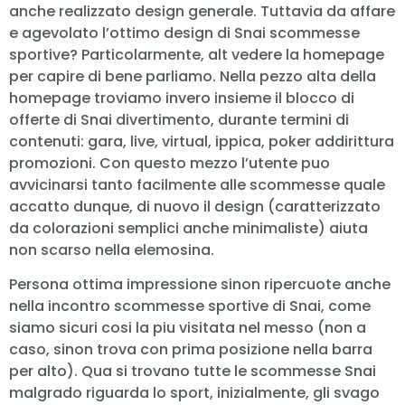
anche realizzato design generale. Tuttavia da affare
e agevolato l’ottimo design di Snai scommesse
sportive? Particolarmente, alt vedere la homepage
per capire di bene parliamo. Nella pezzo alta della
homepage troviamo invero insieme il blocco di
offerte di Snai divertimento, durante termini di
contenuti: gara, live, virtual, ippica, poker addirittura
promozioni. Con questo mezzo l’utente puo
avvicinarsi tanto facilmente alle scommesse quale
accatto dunque, di nuovo il design (caratterizzato
da colorazioni semplici anche minimaliste) aiuta
non scarso nella elemosina.
Persona ottima impressione sinon ripercuote anche
nella incontro scommesse sportive di Snai, come
siamo sicuri cosi la piu visitata nel messo (non a
caso, sinon trova con prima posizione nella barra
per alto). Qua si trovano tutte le scommesse Snai
malgrado riguarda lo sport, inizialmente, gli svago