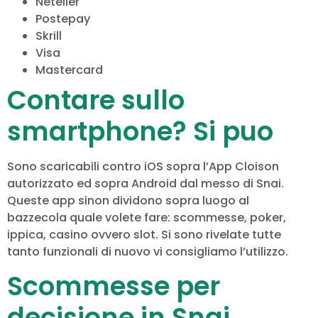
Neteller
Postepay
Skrill
Visa
Mastercard
Contare sullo
smartphone? Si puo
Sono scaricabili contro iOS sopra l’App Cloison
autorizzato ed sopra Android dal messo di Snai.
Queste app sinon dividono sopra luogo al
bazzecola quale volete fare: scommesse, poker,
ippica, casino ovvero slot. Si sono rivelate tutte
tanto funzionali di nuovo vi consigliamo l’utilizzo.
Scommesse per
decisione in Snai