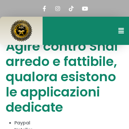
Agire contro Snai
arredo e fattibile,
qualora esistono
le applicazioni
dedicate
Paypal