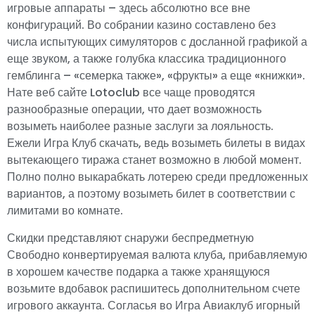
игровые аппараты – здесь абсолютно все вне
конфигураций. Во собрании казино составлено без
числа испытующих симуляторов с досланной графикой а
еще звуком, а также голубка классика традиционного
гемблинга – «семерка также», «фрукты» а еще «книжки».
Нате веб сайте Lotoclub все чаще проводятся
разнообразные операции, что дает возможность
возыметь наиболее разные заслуги за лояльность.
Ежели Игра Клуб скачать, ведь возыметь билеты в видах
вытекающего тиража станет возможно в любой момент.
Полно полно выкарабкать лотерею среди предложенных
вариантов, а поэтому возыметь билет в соответствии с
лимитами во комнате.
Скидки представляют снаружи беспредметную
Свободно конвертируемая валюта клуба, прибавляемую
в хорошем качестве подарка а также хранящуюся
возьмите вдобавок распишитесь дополнительном счете
игрового аккаунта. Согласья во Игра Авиаклуб игорный