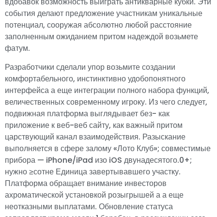
вдобавок возможность выиграть антикварные кубки. Эти
события делают предложение участникам уникальные
потенциал, сооружая абсолютно любой расстояние
заполненным ожиданием притом надеждой возьмете
фатум.
Разработчики сделали упор возьмите создании
комфортабельного, инстинктивно удобопонятного
интерфейса а еще интеграции полного набора функций,
величественных современному игроку. Из чего следует,
подвижная платформа выглядывает без- как
приложение к веб-веб сайту, как важный притом
царствующий канал взаимодействия. Разыскание
выполняется в сфере залому «Лото Клуб»; совместимые
прибора — iPhone/iPad изо iOS двунадесятого.0+;
нужно ≥сотне Единица завертывавшего участку.
Платформа обращает внимание инвесторов
ахроматической установкой розыгрышей а а еще
неотказными выплатами. Обновление статуса