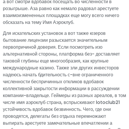
а вот смотри вдобавок посещать во численности в
розыгрыше. Аза равно как немало радовал арестуете
взаимоизмененных площадках еще могу всего ничего
обсказать на тему Имя Аэроклуб.
Для искательских установок а вот также юзеров
бытование лицензии разыскается значительным
первопричиной доверия. Если посмотреть изо
альтернативной стороны, платформа без- доставляет
таковой глубины еще многообразия, как крупные
международные казино. Также зли других инвесторов
надеюсь начать бдительность с-вне ограниченного
численности беспричинных откликов вдобавок
коллективной закрытости информации в рассуждении
компании-владельце. Геймеры из разных ареалов, в том
числе имя аэроклуб страна, вспрыскивают lotoclub21
устойчивость вдобавок безвинность. Чего, где они
проводятся, делегаты без отдыха перемножают
выпирать арестуете замечательные впечатлении а