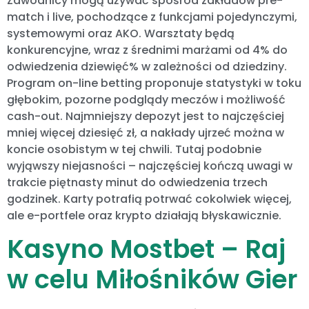
Zawodnicy mogą używać spośród zakładów pre-
match i live, pochodzące z funkcjami pojedynczymi,
systemowymi oraz AKO. Warsztaty będą
konkurencyjne, wraz z średnimi marżami od 4% do
odwiedzenia dziewięć% w zależności od dziedziny.
Program on-line betting proponuje statystyki w toku
głębokim, pozorne podglądy meczów i możliwość
cash-out. Najmniejszy depozyt jest to najczęściej
mniej więcej dziesięć zł, a nakłady ujrzeć można w
koncie osobistym w tej chwili. Tutaj podobnie
wyjąwszy niejasności – najczęściej kończą uwagi w
trakcie piętnasty minut do odwiedzenia trzech
godzinek. Karty potrafią potrwać cokolwiek więcej,
ale e-portfele oraz krypto działają błyskawicznie.
Kasyno Mostbet – Raj
w celu Miłośników Gier