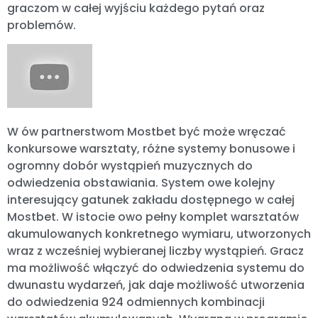
graczom w całej wyjściu każdego pytań oraz
problemów.
W ów partnerstwom Mostbet być może wręczać
konkursowe warsztaty, różne systemy bonusowe i
ogromny dobór wystąpień muzycznych do
odwiedzenia obstawiania. System owe kolejny
interesujący gatunek zakładu dostępnego w całej
Mostbet. W istocie owo pełny komplet warsztatów
akumulowanych konkretnego wymiaru, utworzonych
wraz z wcześniej wybieranej liczby wystąpień. Gracz
ma możliwość włączyć do odwiedzenia systemu do
dwunastu wydarzeń, jak daje możliwość utworzenia
do odwiedzenia 924 odmiennych kombinacji