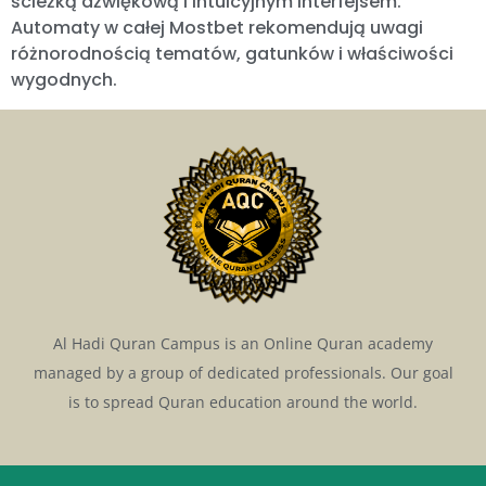
ścieżką dźwiękową i intuicyjnym interfejsem.
Automaty w całej Mostbet rekomendują uwagi
różnorodnością tematów, gatunków i właściwości
wygodnych.
Al Hadi Quran Campus is an Online Quran academy
managed by a group of dedicated professionals. Our goal
is to spread Quran education around the world.