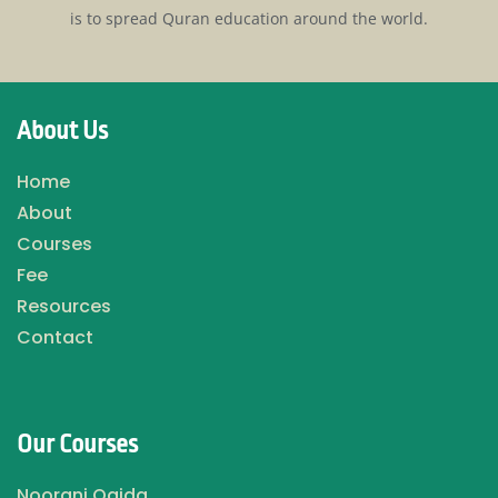
is to spread Quran education around the world.
About Us
Home
About
Courses
Fee
Resources
Contact
Our Courses
Noorani Qaida