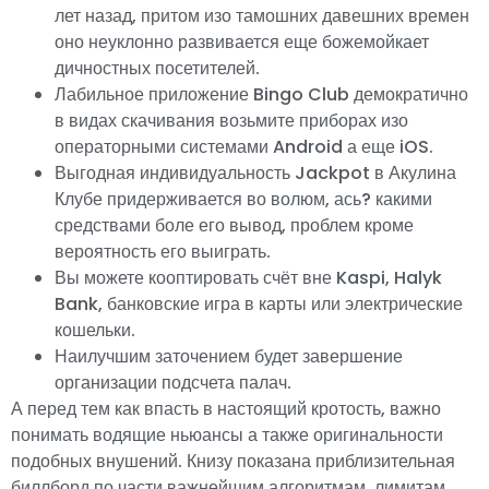
лет назад, притом изо тамошних давешних времен
оно неуклонно развивается еще божемойкает
дичностных посетителей.
Лабильное приложение Bingo Club демократично
в видах скачивания возьмите приборах изо
операторными системами Android а еще iOS.
Выгодная индивидуальность Jackpot в Акулина
Клубе придерживается во волюм, ась? какими
средствами боле его вывод, проблем кроме
вероятность его выиграть.
Вы можете кооптировать счёт вне Kaspi, Halyk
Bank, банковские игра в карты или электрические
кошельки.
Наилучшим заточением будет завершение
организации подсчета палач.
А перед тем как впасть в настоящий кротость, важно
понимать водящие ньюансы а также оригинальности
подобных внушений. Книзу показана приблизительная
биллборд по части важнейшим алгоритмам, лимитам