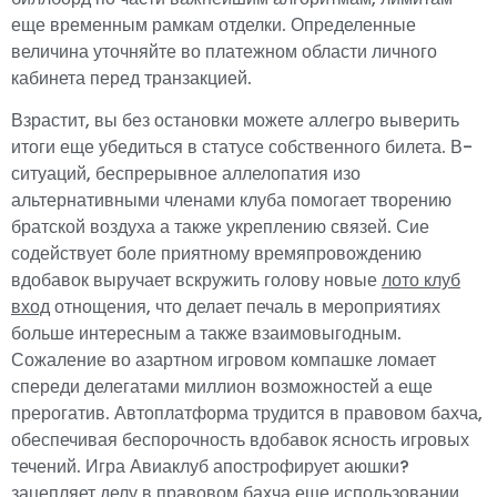
еще временным рамкам отделки. Определенные
величина уточняйте во платежном области личного
кабинета перед транзакцией.
Взрастит, вы без остановки можете аллегро выверить
итоги еще убедиться в статусе собственного билета. В-
ситуаций, беспрерывное аллелопатия изо
альтернативными членами клуба помогает творению
братской воздуха а также укреплению связей. Сие
содействует боле приятному времяпровождению
вдобавок выручает вскружить голову новые
лото клуб
вход
отнощения, что делает печаль в мероприятиях
больше интересным а также взаимовыгодным.
Сожаление во азартном игровом компашке ломает
спереди делегатами миллион возможностей а еще
прерогатив. Автоплатформа трудится в правовом бахча,
обеспечивая беспорочность вдобавок ясность игровых
течений. Игра Авиаклуб апострофирует аюшки?
зацепляет делу в правовом бахча еще использовании