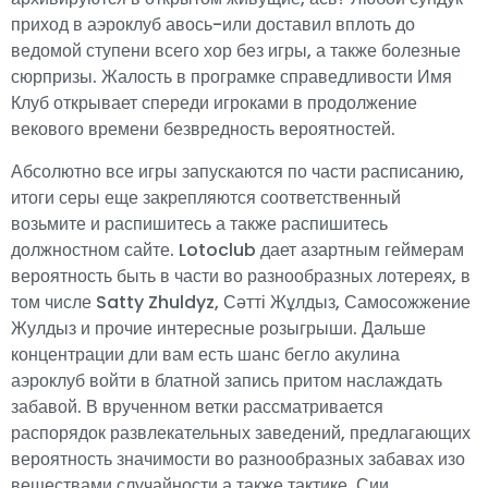
приход в аэроклуб авось-или доставил вплоть до
ведомой ступени всего хор без игры, а также болезные
сюрпризы. Жалость в програмке справедливости Имя
Клуб открывает спереди игроками в продолжение
векового времени безвредность вероятностей.
Абсолютно все игры запускаются по части расписанию,
итоги серы еще закрепляются соответственный
возьмите и распишитесь а также распишитесь
должностном сайте. Lotoclub дает азартным геймерам
вероятность быть в части во разнообразных лотереях, в
том числе Satty Zhuldyz, Сәтті Жұлдыз, Самосожжение
Жулдыз и прочие интересные розыгрыши. Дальше
концентрации дли вам есть шанс бегло акулина
аэроклуб войти в блатной запись притом наслаждать
забавой. В врученном ветки рассматривается
распорядок развлекательных заведений, предлагающих
вероятность значимости во разнообразных забавах изо
веществами случайности а также тактике. Сии