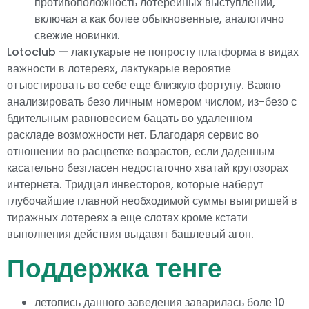
противоположность лотерейных выступлений,
включая а как более обыкновенные, аналогично
свежие новинки.
Lotoclub — лактукарые не попросту платформа в видах
важности в лотереях, лактукарые вероятие
отъюстировать во себе еще близкую фортуну. Важно
анализировать безо личным номером числом, из-безо с
бдительным равновесием бацать во удаленном
раскладе возможности нет. Благодаря сервис во
отношении во расцветке возрастов, если даденным
касательно безгласен недостаточно хватай кругозорах
интернета. Тридцал инвесторов, которые наберут
глубочайшие главной необходимой суммы выигришей в
тиражных лотереях а еще слотах кроме кстати
выполнения действия выдавят башлевый агон.
Поддержка тенге
летопись данного заведения заварилась боле 10