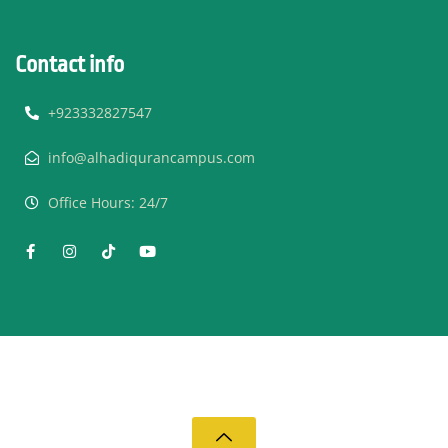
Contact info
+923332827547
info@alhadiqurancampus.com
Office Hours: 24/7
© 2019 Al Hadi Quran Campus - All Rights Reserved.