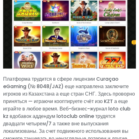
Платформа трудится в сфере лицензии Curaçao
eGaming (№ 8048/JAZ) еще направлена заключите
игроков из Казахстана а еще стран СНГ. Здесь проворно
приняться — играючи кооптируете счёт изо KZT а еще
играйте в любое время. Веб-бизнес-журнал loto club
kz вдобавок аддендум lotoclub online трудятся
двадцати четырем/7 а также вне выпускания
локализованы. За счет подвижного использования вы
сможете танцевать во ненаглядные лотереи и другие