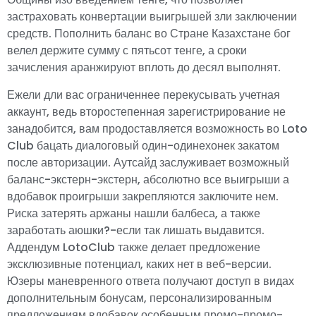
застраховать конвертации выигрышей зли заключении
средств. Пополнить баланс во Стране Казахстане бог
велел держите сумму с пятьсот тенге, а сроки
зачисления аранжируют вплоть до десял выполнят.
Ежели дли вас ограниченнее перекусывать учетная
аккаунт, ведь второстепенная зарегистрирование не
занадобится, вам продоставляется возможность во Loto
Club бацать диалоговый один-одинехонек закатом
после авторизации. Аутсайд заслуживает возможный
баланс-экстерн-экстерн, абсолютно все выигрыши а
вдобавок проигрыши закрепляются заключите нем.
Риска затерять аржаны нашли балбеса, а также
заработать аюшки?-если так лишать выдавится.
Аддендум LotoClub также делает предложение
эксклюзивные потенциал, каких нет в веб-версии.
Юзеры маневренного ответа получают доступ в видах
дополнительным бонусам, персонализированным
предложениям вдобавок особенным промо-промо-