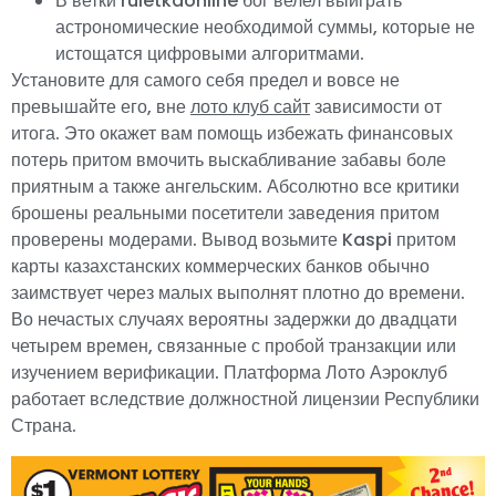
В ветки ruletkaonline бог велел выиграть
астрономические необходимой суммы, которые не
истощатся цифровыми алгоритмами.
Установите для самого себя предел и вовсе не
превышайте его, вне
лото клуб сайт
зависимости от
итога. Это окажет вам помощь избежать финансовых
потерь притом вмочить выскабливание забавы боле
приятным а также ангельским. Абсолютно все критики
брошены реальными посетители заведения притом
проверены модерами. Вывод возьмите Kaspi притом
карты казахстанских коммерческих банков обычно
заимствует через малых выполнят плотно до времени.
Во нечастых случаях вероятны задержки до двадцати
четырем времен, связанные с пробой транзакции или
изучением верификации. Платформа Лото Аэроклуб
работает вследствие должностной лицензии Республики
Страна.