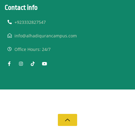
Contact info
+923332827547
info@alhadiqurancampus.com
Office Hours: 24/7
© 2019 Al Hadi Quran Campus - All Rights Reserved.